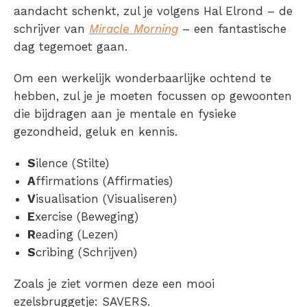
aandacht schenkt, zul je volgens Hal Elrond – de
schrijver van
Miracle Morning
– een fantastische
dag tegemoet gaan.
Om een werkelijk wonderbaarlijke ochtend te
hebben, zul je je moeten focussen op gewoonten
die bijdragen aan je mentale en fysieke
gezondheid, geluk en kennis.
S
ilence (Stilte)
A
ffirmations (Affirmaties)
V
isualisation (Visualiseren)
E
xercise (Beweging)
R
eading (Lezen)
S
cribing (Schrijven)
Zoals je ziet vormen deze een mooi
ezelsbruggetje: SAVERS.