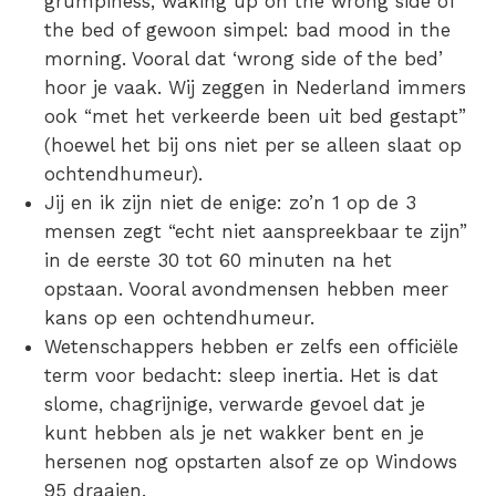
grumpiness, waking up on the wrong side of
the bed of gewoon simpel: bad mood in the
morning. Vooral dat ‘wrong side of the bed’
hoor je vaak. Wij zeggen in Nederland immers
ook “met het verkeerde been uit bed gestapt”
(hoewel het bij ons niet per se alleen slaat op
ochtendhumeur).
Jij en ik zijn niet de enige: zo’n 1 op de 3
mensen zegt “echt niet aanspreekbaar te zijn”
in de eerste 30 tot 60 minuten na het
opstaan. Vooral avondmensen hebben meer
kans op een ochtendhumeur.
Wetenschappers hebben er zelfs een officiële
term voor bedacht: sleep inertia. Het is dat
slome, chagrijnige, verwarde gevoel dat je
kunt hebben als je net wakker bent en je
hersenen nog opstarten alsof ze op Windows
95 draaien.