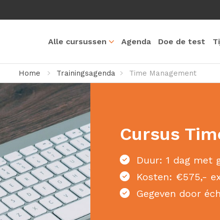
Alle cursussen
Agenda
Doe de test
T
Home
Trainingsagenda
Time Management
Cursus Ti
Duur: 1 dag met g
Kosten: €575,- ex
Gegeven door éch