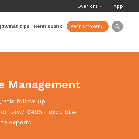
Over ons
App
ijdwinst tips
Kennisbank
Kennismaken?
me Management
ratis follow up
cl. btw/ €495,- excl. btw
te experts