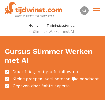
Home
Trainingsagenda
Slimmer Werken met AI
Cursus Slimmer Werken
met AI
Duur: 1 dag met gratis follow up
Kleine groepen, veel persoonlijke aandacht
Gegeven door échte experts