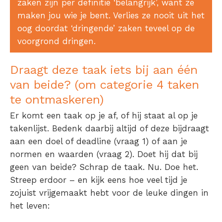
zaken zijn per definitie ‘belangrijk’, want ze
maken jou wie je bent. Verlies ze nooit uit het
oog doordat ‘dringende’ zaken teveel op de
voorgrond dringen.
Draagt deze taak iets bij aan één
van beide? (om categorie 4 taken
te ontmaskeren)
Er komt een taak op je af, of hij staat al op je
takenlijst. Bedenk daarbij altijd of deze bijdraagt
aan een doel of deadline (vraag 1) of aan je
normen en waarden (vraag 2). Doet hij dat bij
geen van beide? Schrap de taak. Nu. Doe het.
Streep erdoor – en kijk eens hoe veel tijd je
zojuist vrijgemaakt hebt voor de leuke dingen in
het leven: