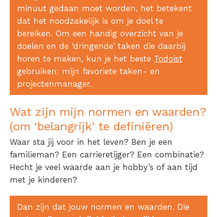
minuut gedaan moet worden, het betekent
dat het noodzakelijk is om je doel te
bereiken. Om een handig overzicht van je
doelen en de ‘dringende’ taken die daarbij
horen te maken, kun je het beste
Todoist
gebruiken: mijn favoriete taken- en
projectenmanager.
Wat zijn mijn normen en waarden?
(om ‘belangrijk’ te definiëren)
Waar sta jij voor in het leven? Ben je een
familieman? Een carrieretijger? Een combinatie?
Hecht je veel waarde aan je hobby’s of aan tijd
met je kinderen?
Dan zijn dat jouw normen en waarden. Die