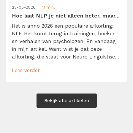
25-05-2026
11 min.
Hoe laat NLP je niet alleen beter, maar...
Het is anno 2026 een populaire afkorting:
NLP. Het komt terug in trainingen, boeken
en verhalen van psychologen. En vandaag
in mijn artikel. Want wist je dat deze
afkorting, die staat voor Neuro Linguïstisch
Programmeren, voor elke kenniswerker van
Lees verder
belang kan zijn? NLP belooft namelijk je
gedachten, taal en gedrag beter te
begrijpen én te sturen. Met als voordeel: je
[…]
Bekijk alle artikelen