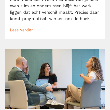
even slim en ondertussen blijft het werk
liggen dat echt verschil maakt. Precies daar
komt pragmatisch werken om de hoek
kijken. Pragmatisch werken betekent niet
Lees verder
dat je zo snel mogelijk van a naar b wilt en
daarbij maar wat doet. Het […]