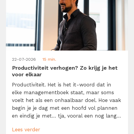
22-07-2026
15 min.
Productiviteit verhogen? Zo krijg je het
voor elkaar
Productiviteit. Het is het it-woord dat in
elke managementboek staat, maar soms
voelt het als een onhaalbaar doel. Hoe vaak
begin je je dag met een hoofd vol plannen
en eindig je met… tja, vooral een nog langer
to-dolijstje? Geen zorgen, je bent niet de
Lees verder
enige. We willen allemaal meer gedaan