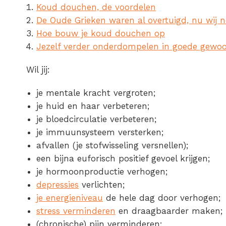
Koud douchen, de voordelen
De Oude Grieken waren al overtuigd, nu wij 
Hoe bouw je koud douchen op
Jezelf verder onderdompelen in goede gewo
Wil jij:
je mentale kracht vergroten;
je huid en haar verbeteren;
je bloedcirculatie verbeteren;
je immuunsysteem versterken;
afvallen (je stofwisseling versnellen);
een bijna euforisch positief gevoel krijgen;
je hormoonproductie verhogen;
depressies
verlichten;
je energieniveau
de hele dag door verhogen;
stress verminderen
en draagbaarder maken;
(chronische) pijn verminderen;