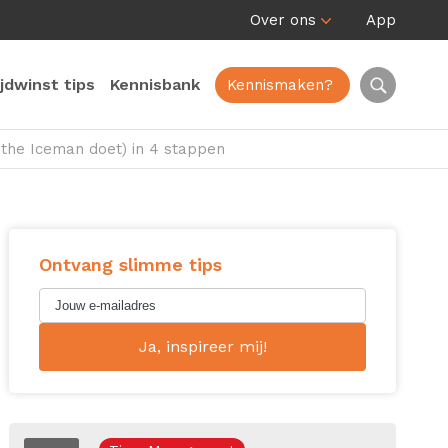
Over ons
App
ijdwinst tips
Kennisbank
Kennismaken?
the Iceman doet) in 4 stappen
Ontvang slimme tips