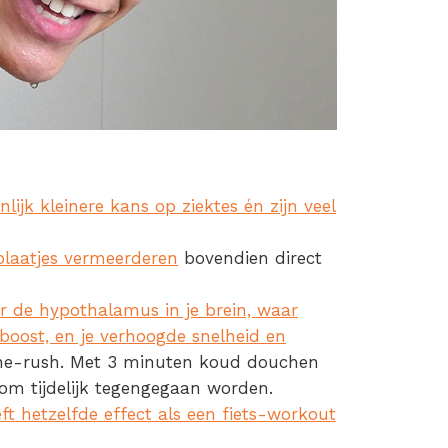
lijk kleinere kans op ziektes én zijn veel
plaatjes vermeerderen
bovendien direct
r de hypothalamus in je brein, waar
boost, en je verhoogde snelheid en
line-rush. Met 3 minuten koud douchen
om tijdelijk tegengegaan worden.
 hetzelfde effect als een fiets-workout