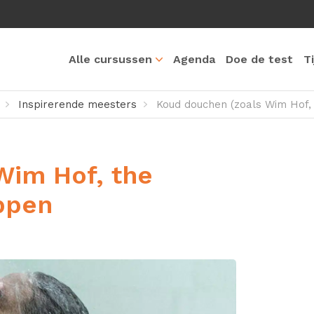
Alle cursussen
Agenda
Doe de test
T
Inspirerende meesters
Koud douchen (zoals Wim Hof, 
Wim Hof, the
ppen