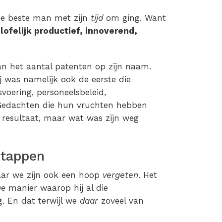
eze beste man met zijn
tijd
om ging. Want
ofelijk productief, innoverend,
van het aantal patenten op zijn naam.
ij was namelijk ook de eerste die
voering, personeelsbeleid,
 Gedachten die hun vruchten hebben
n resultaat, maar wat was zijn weg
stappen
aar we zijn ook een hoop
vergeten
. Het
De manier waarop hij al die
. En dat terwijl we
daar
zoveel van