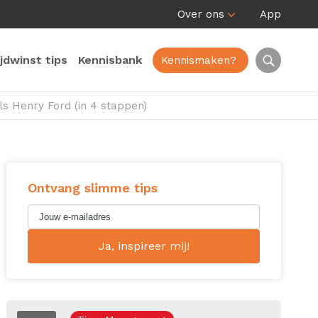
Over ons
App
ijdwinst tips
Kennisbank
Kennismaken?
ls Henry Ford (in 4 stappen)
Ontvang slimme tips