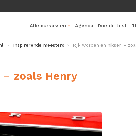
Alle cursussen
Agenda
Doe de test
T
nl
Inspirerende meesters
Rijk worden en niksen – zoa
 – zoals Henry