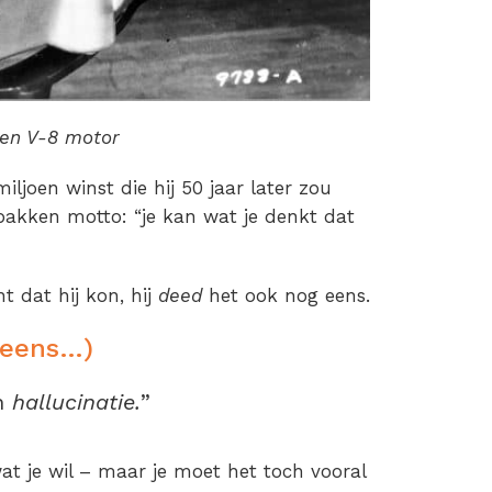
 een V-8 motor
ljoen winst die hij 50 jaar later zou
bakken motto: “je kan wat je denkt dat
ht dat hij kon, hij
deed
het ook nog eens.
 eens…)
en
hallucinatie.
”
at je wil – maar je moet het toch vooral