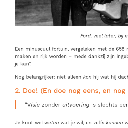
Ford, veel later, bij
Een minuscuul fortuin, vergeleken met de 658 mi
maken en rijk worden – mede dankzij zijn inge
je kan”.
Nog belangrijker: niet alleen
kon
hij wat hij dac
2. Doe! (En doe nog eens, en nog
“V
isie
zonder
uitvoering
is slechts e
Je kunt wel
weten
wat je wil
,
en zelfs
kunnen
w