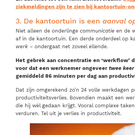
ziekmeldingen zijn te zien bij kantoortuin-
3. De kantoortuin is een
aanval o
Niet alleen de onderlinge
communicatie
en de 
af in de kantoortuin. Een derde onderdeel op ka
werk –
ondergaat net zoveel ellende.
Het gebrek aan concentratie en ‘werkflow’ do
voor dat een werknemer ongeveer
twee keer
gemiddeld 86 minuten per dag aan productivit
Dat zijn omgerekend zo’n 24 volle werkdagen p
productiviteitsverlies. Bovendien maakt een w
die hij wél gedaan krijgt. Vooral complexe taken
verduren. Tel uit je verlies in productiviteit.