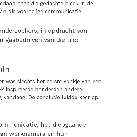
daan naar die gedachte bleek in de
van die voordelige communicatie.
onderzoekers, in opdracht van
 gasbedrijven van die tijd:
uin
et was slechts het eerste vonkje van een
oek inspireerde honderden andere
g vandaag. De conclusie luidde keer op
communicatie, het diepgaande
 van werknemers en hun