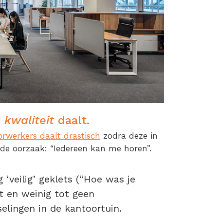
r
kwaliteit
daalt.
rwerkers daalt drastisch
zodra deze in
de oorzaak: “Iedereen kan me horen”.
 ‘veilig’ geklets (“Hoe was je
t en weinig tot geen
elingen in de kantoortuin.