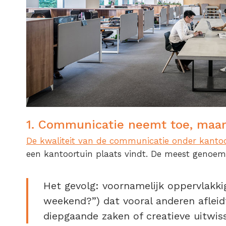
1. Communicatie neemt toe, maa
De kwaliteit van de communicatie onder kantoo
een kantoortuin plaats vindt. De meest genoem
Het gevolg: voornamelijk oppervlakkig
weekend?”) dat vooral anderen afleid
diepgaande zaken of creatieve uitwiss