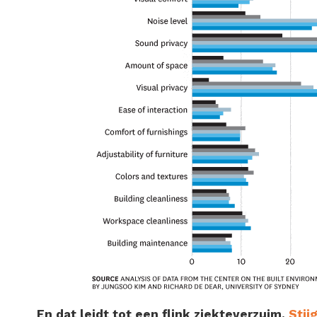
En dat leidt tot een flink ziekteverzuim.
Stij