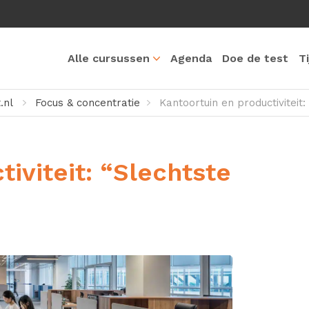
Alle cursussen
Agenda
Doe de test
T
nl
Focus & concentratie
Kantoortuin en productiviteit:
iviteit: “Slechtste