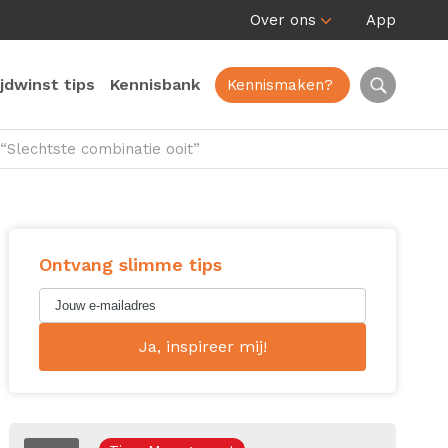
Over ons
App
ijdwinst tips
Kennisbank
Kennismaken?
 “Slechtste combinatie ooit”
Ontvang slimme tips