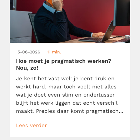
15-06-2026
11 min.
Hoe moet je pragmatisch werken?
Nou, zo!
Je kent het vast wel: je bent druk en
werkt hard, maar toch voelt niet alles
wat je doet even slim en ondertussen
blijft het werk liggen dat echt verschil
maakt. Precies daar komt pragmatisch
werken om de hoek kijken. Pragmatisch
Lees verder
werken betekent niet dat je zo snel
mogelijk van a naar b wilt en daarbij