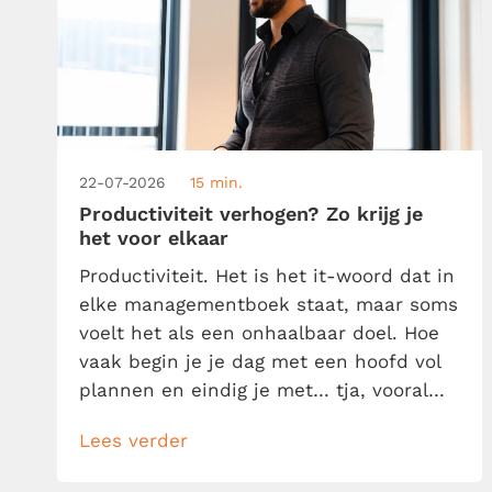
22-07-2026
15 min.
Productiviteit verhogen? Zo krijg je
het voor elkaar
Productiviteit. Het is het it-woord dat in
elke managementboek staat, maar soms
voelt het als een onhaalbaar doel. Hoe
vaak begin je je dag met een hoofd vol
plannen en eindig je met… tja, vooral
een nog langer to-dolijstje? Geen
Lees verder
zorgen, je bent niet de enige. We willen
allemaal meer gedaan krijgen in minder