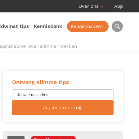
Over ons
App
jdwinst tips
Kennisbank
Kennismaken?
nspiratiebron over slimmer werken
Ontvang slimme tips