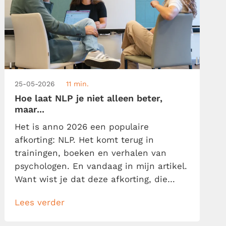
25-05-2026
11 min.
Hoe laat NLP je niet alleen beter,
maar...
Het is anno 2026 een populaire
afkorting: NLP. Het komt terug in
trainingen, boeken en verhalen van
psychologen. En vandaag in mijn artikel.
Want wist je dat deze afkorting, die
staat voor Neuro Linguïstisch
Lees verder
Programmeren, voor elke kenniswerker
van belang kan zijn? NLP belooft