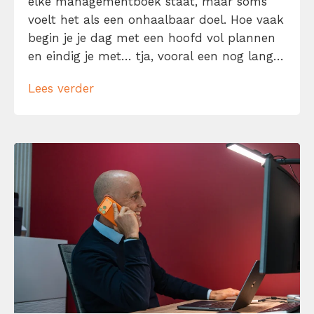
elke managementboek staat, maar soms
voelt het als een onhaalbaar doel. Hoe vaak
begin je je dag met een hoofd vol plannen
en eindig je met… tja, vooral een nog langer
to-dolijstje? Geen zorgen, je bent niet de
Lees verder
enige. We willen allemaal meer gedaan
krijgen in minder tijd. Laat me je daarom
helpen […]