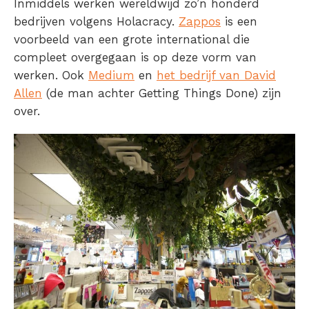
Inmiddels werken wereldwijd zo’n honderd
bedrijven volgens Holacracy.
Zappos
is een
voorbeeld van een grote international die
compleet overgegaan is op deze vorm van
werken. Ook
Medium
en
het bedrijf van David
Allen
(de man achter Getting Things Done) zijn
over.