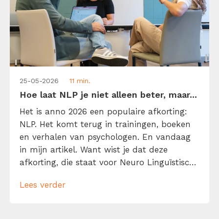
25-05-2026
11 min.
Hoe laat NLP je niet alleen beter, maar...
Het is anno 2026 een populaire afkorting:
NLP. Het komt terug in trainingen, boeken
en verhalen van psychologen. En vandaag
in mijn artikel. Want wist je dat deze
afkorting, die staat voor Neuro Linguïstisch
Programmeren, voor elke kenniswerker van
Lees verder
belang kan zijn? NLP belooft namelijk je
gedachten, taal en gedrag beter te
begrijpen én te sturen. Met als voordeel: je