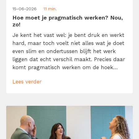
15-06-2026
11 min.
Hoe moet je pragmatisch werken? Nou,
zo!
Je kent het vast wel: je bent druk en werkt
hard, maar toch voelt niet alles wat je doet
even slim en ondertussen blijft het werk
liggen dat echt verschil maakt. Precies daar
komt pragmatisch werken om de hoek
kijken. Pragmatisch werken betekent niet
Lees verder
dat je zo snel mogelijk van a naar b wilt en
daarbij maar wat doet. Het […]