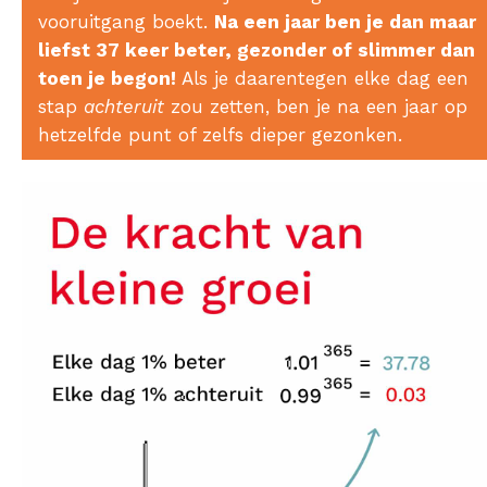
vooruitgang boekt.
Na een jaar ben je dan maar
liefst 37 keer beter, gezonder of slimmer dan
toen je begon!
Als je daarentegen elke dag een
stap
achteruit
zou zetten, ben je na een jaar op
hetzelfde punt of zelfs dieper gezonken.