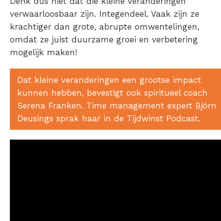
Denk dus niet dat die kleine veranderingen
verwaarloosbaar zijn. Integendeel. Vaak zijn ze
krachtiger dan grote, abrupte omwentelingen,
omdat ze juist duurzame groei en verbetering
mogelijk maken!
Dat kleine veranderingen een grootse impact
kunnen hebben, bevestigt ook spiritueel coach
Serena Franken. Time management expert Björn
Deusings sprak haar in de Tijdwinst Podcast.