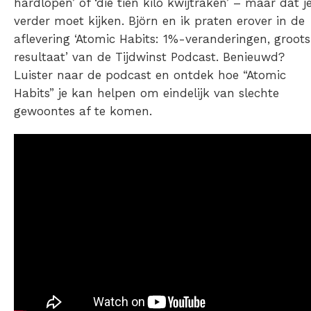
hardlopen’ of ‘die tien kilo kwijtraken’ – maar dat j
verder moet kijken. Björn en ik praten erover in de
aflevering ‘Atomic Habits: 1%-veranderingen, groots
resultaat’ van de Tijdwinst Podcast. Benieuwd?
Luister naar de podcast en ontdek hoe “Atomic
Habits” je kan helpen om eindelijk van slechte
gewoontes af te komen.