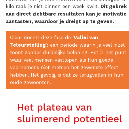
kilo raak je niet binnen een week kwijt.
Dit gebrek
aan direct zichtbare resultaten kan je motivatie
aantasten, waardoor je dreigt op te geven.
Clear noemt deze fase de ‘
Vallei van
Teleurstelling
‘: een periode waarin je veel inzet
toont zonder duidelijke beloning. Het is het punt
waar veel mensen vastlopen als hun goede
voornemens niet meteen het gewenste effect
hebben. Het gevolg is dat ze terugvallen in hun
oude gewoonten.