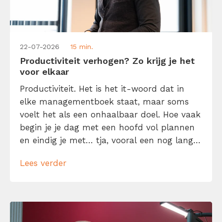
22-07-2026
15 min.
Productiviteit verhogen? Zo krijg je het
voor elkaar
Productiviteit. Het is het it-woord dat in
elke managementboek staat, maar soms
voelt het als een onhaalbaar doel. Hoe vaak
begin je je dag met een hoofd vol plannen
en eindig je met… tja, vooral een nog langer
to-dolijstje? Geen zorgen, je bent niet de
Lees verder
enige. We willen allemaal meer gedaan
krijgen in minder tijd. Laat me je daarom
helpen […]