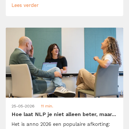
Lees verder
dat je zo snel mogelijk van a naar b wilt en
daarbij maar wat doet. Het […]
25-05-2026
11 min.
Hoe laat NLP je niet alleen beter, maar...
Het is anno 2026 een populaire afkorting: