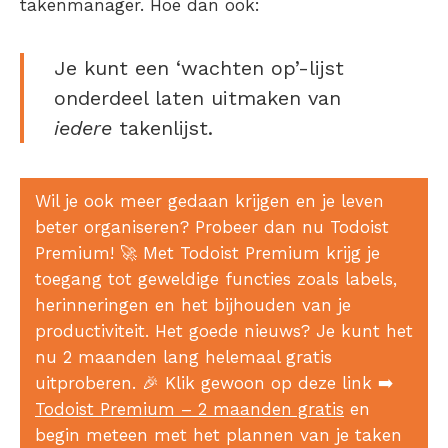
takenmanager. Hoe dan ook:
Je kunt een ‘wachten op’-lijst
onderdeel laten uitmaken van
iedere
takenlijst.
Wil je ook meer gedaan krijgen en je leven
beter organiseren? Probeer dan nu Todoist
Premium!
🚀
Met Todoist Premium krijg je
toegang tot geweldige functies zoals labels,
herinneringen en het bijhouden van je
productiviteit. Het goede nieuws? Je kunt het
nu 2 maanden lang helemaal gratis
uitproberen.
🎉
Klik gewoon op deze link
➡️
Todoist Premium – 2 maanden gratis
en
begin meteen met het plannen van je taken