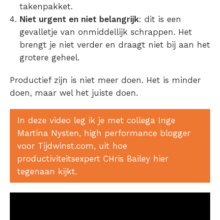
takenpakket.
Niet urgent en niet belangrijk
: dit is een
gevalletje van onmiddellijk schrappen. Het
brengt je niet verder en draagt niet bij aan het
grotere geheel.
Productief zijn is niet meer doen. Het is minder
doen, maar wel het juiste doen.
In deze video leg ik je met collega Inge
Martina Nysten, high performance blogger
voor Tijdwinst.com, uit hoe
productiviteitsexpert CHris Bailey hier
tegenaan kijkt.