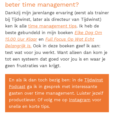
beter time management?
Dankzij mijn jarenlange ervaring (eerst als trainer
bij Tijdwinst, later als directeur van Tijdwinst)
ken ik alle
time management tips
. Ik heb de
beste gebundeld in mijn boeken
Elke Dag Om
15.00 Uur Klaar
en
Full Focus Op Wat Echt
Belangrijk Is.
Ook in deze boeken geef ik aan:
test wat voor jou werkt. Want alleen dan kom je
tot een systeem dat goed voor jou is en waar je
geen frustraties van krijgt.
En als ik dan toch bezig ben: in de
Tijdwinst
Podcast
ga ik in gesprek met interessante
gasten over time management. Luister jezelf
productiever. Of volg me op
Instagram
voor
snelle en korte tips.