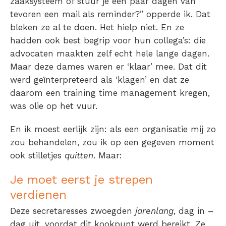
zaaksysteem of stuur je een paar dagen van
tevoren een mail als reminder?” opperde ik. Dat
bleken ze al te doen. Het hielp niet. En ze
hadden ook best begrip voor hun collega’s: die
advocaten maakten zelf echt hele lange dagen.
Maar deze dames waren er ‘klaar’ mee. D
at dit
werd geïnterpreteerd als ‘klagen’ en dat ze
daarom een training time management kregen,
was olie op het vuur.
En ik moest eerlijk zijn: als een organisatie mij zo
zou behandelen,
zou ik op een gegeven moment
ook stilletjes
quitten
. Maar:
Je moet eerst je strepen
verdienen
Deze secretaresses zwoegden
jarenlang
, dag in –
dag uit, voordat dit kookpunt werd bereikt. Ze