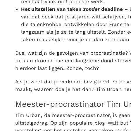
resultaat vaak niet je beste werk.
Het uitstellen van taken
zonder
deadline
– D
van dat boek dat je al jaren wilt schrijven, 
die talenknobbel ontwikkelen door Frans te
langzaam als je ze te lang uitstelt. Zonder e
taken makkelijker voor je uit dan ze nu aan
Dus, wat zijn de gevolgen van procrastinatie?
tot aan dromen die een langzame dood sterve
hierdoor laat liggen. Zonde, toch?
Als je weet dat je verkeerd bezig bent en besef
maakt, waarom doe je het dan? Tim Urban heef
Meester-procrastinator Tim Ur
Tim Urban, de meester-procrastinator, is gee
uitstelgedrag. Op zijn populaire blog ‘Wait but 
worsteling met het uitstellen van taken. Zelf