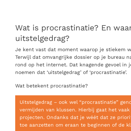
Wat is procrastinatie? En waa
uitstelgedrag?
Je kent vast dat moment waarop je stiekem wéé
Terwijl dat omvangrijke dossier op je bureau naa
rond op het internet. Dat knagende gevoel in 
noemen dat ‘uitstelgedrag’ of ‘procrastinatie’.
Wat betekent procrastinatie?
Uitstelgedrag – ook wel “procrastinatie” gen
vermijden van klussen. Hierbij gaat het vaak
projecten. Ondanks dat je wéét dat ze priorit
toe aanzetten om eraan te beginnen of de kl