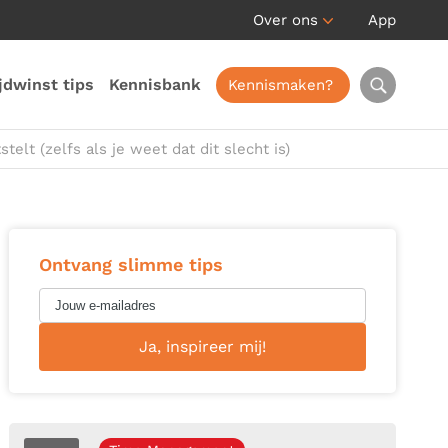
Over ons
App
jdwinst tips
Kennisbank
Kennismaken?
stelt (zelfs als je weet dat dit slecht is)
Ontvang slimme tips