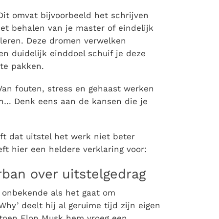
it omvat bijvoorbeeld het schrijven
het behalen van je master of eindelijk
 leren. Deze dromen verwelken
en duidelijk einddoel schuif je deze
 te pakken.
 Van fouten, stress en gehaast werken
n… Denk eens aan de kansen die je
t dat uitstel het werk niet beter
t hier een heldere verklaring voor:
ban over uitstelgedrag
n onbekende als het gaat om
Why’ deelt hij al geruime tijd zijn eigen
s toen Elon Musk hem vroeg een