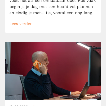
voelt het als een onhaalbaar doel. Hoe vaak
begin je je dag met een hoofd vol plannen
en eindig je met… tja, vooral een nog langer
to-dolijstje? Geen zorgen, je bent niet de
Lees verder
enige. We willen allemaal meer gedaan
krijgen in minder tijd. Laat me je daarom
helpen […]