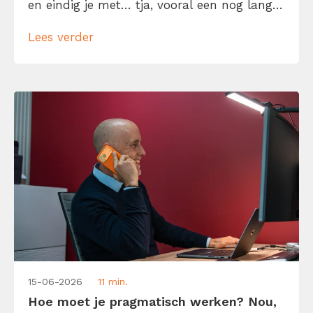
en eindig je met… tja, vooral een nog langer
to-dolijstje? Geen zorgen, je bent niet de
Lees verder
enige. We willen allemaal meer gedaan
krijgen in minder tijd. Laat me je daarom
helpen […]
15-06-2026
11 min.
Hoe moet je pragmatisch werken? Nou,