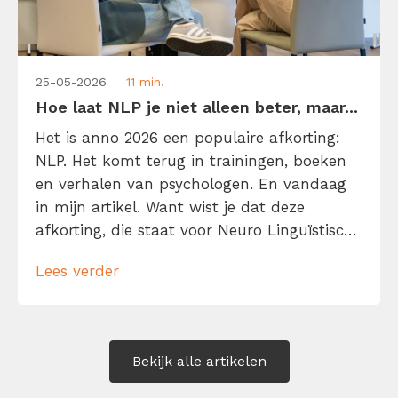
25-05-2026
11 min.
Hoe laat NLP je niet alleen beter, maar...
Het is anno 2026 een populaire afkorting:
NLP. Het komt terug in trainingen, boeken
en verhalen van psychologen. En vandaag
in mijn artikel. Want wist je dat deze
afkorting, die staat voor Neuro Linguïstisch
Programmeren, voor elke kenniswerker van
Lees verder
belang kan zijn? NLP belooft namelijk je
gedachten, taal en gedrag beter te
begrijpen én te sturen. Met als voordeel: je
[…]
Bekijk alle artikelen