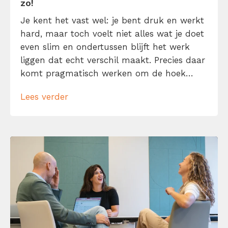
zo!
Je kent het vast wel: je bent druk en werkt
hard, maar toch voelt niet alles wat je doet
even slim en ondertussen blijft het werk
liggen dat echt verschil maakt. Precies daar
komt pragmatisch werken om de hoek
kijken. Pragmatisch werken betekent niet
Lees verder
dat je zo snel mogelijk van a naar b wilt en
daarbij maar wat doet. Het […]