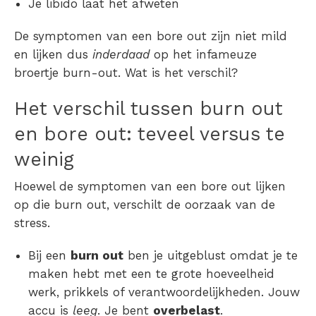
Je libido laat het afweten
De symptomen van een bore out
zijn niet mild
en lijken dus
inderdaad
op het infameuze
broertje
burn-out.
Wat is het verschil?
Het
verschil tussen burn out
en bore out
: teveel versus te
weinig
Hoewel de s
ymptomen van een bore out
lijken
op die burn out, verschilt de oorzaak van de
stress.
Bij een
burn out
ben je uitgeblust omdat je te
maken hebt met een te grote hoeveelheid
werk, prikkels of verantwoordelijkheden. Jouw
accu is
leeg
. Je bent
overbelast
.