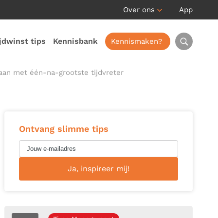
Over ons
App
jdwinst tips
Kennisbank
Kennismaken?
an met één-na-grootste tijdvreter
Ontvang slimme tips