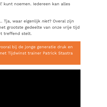
il’ kunt noemen. Iedereen kan alles
… Tja, waar eigenlijk
niet
? Overal zijn
 grootste gedeelte van onze vrije tijd
 treffend stelt.
vooral bij de jonge generatie druk en
met Tijdwinst trainer Patrick Stastra