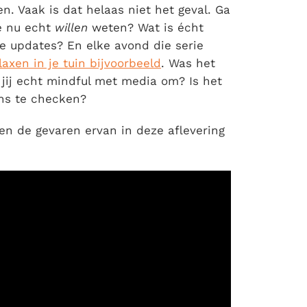
en. Vaak is dat helaas niet het geval. Ga
je nu echt
willen
weten? Wat is écht
ne updates? En elke avond die serie
laxen in je tuin bijvoorbeeld
. Was het
a jij echt mindful met media om? Is het
ns te checken?
 en de gevaren ervan in deze aflevering