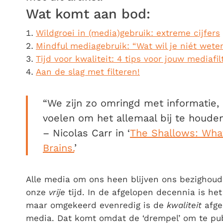
Wat komt aan bod:
Wildgroei in (media)gebruik: extreme cijfers
Mindful mediagebruik: “Wat wil je niét wete
Tijd voor kwaliteit: 4 tips voor jouw mediafil
Aan de slag met filteren!
“We zijn zo omringd met informatie,
voelen om het allemaal bij te houden
– Nicolas Carr in ‘
The Shallows: What
Brains.
’
Alle media om ons heen blijven ons bezighoude
onze
vrije
tijd. In de afgelopen decennia is he
maar omgekeerd evenredig is de
kwaliteit
afge
media. Dat komt omdat de ‘drempel’ om te pu