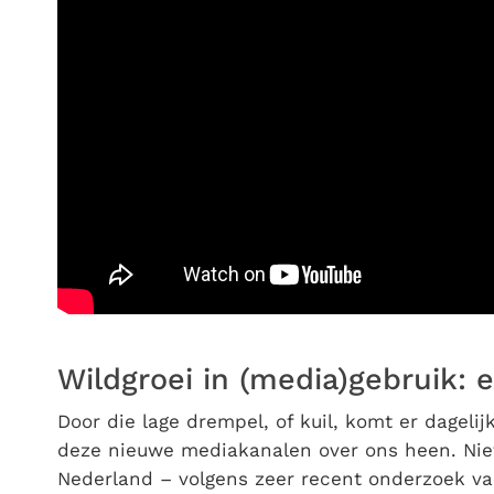
Wildgroei in (media)gebruik: e
Door die lage drempel, of kuil, komt er dagelij
deze nieuwe mediakanalen over ons heen. Niet
Nederland – volgens zeer recent onderzoek van 