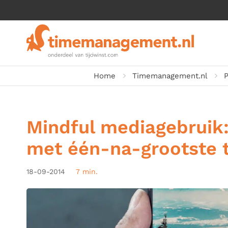
Home
Timemanagement.nl
P
Mindful mediagebruik
met één-na-grootste t
18-09-2014
7 min.