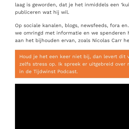
laag is geworden, dat je het inmiddels een ‘ku
publiceren wat hij wil.
Op sociale kanalen, blogs, newsfeeds, fora en
we omringd met informatie en we spenderen het
aan het bijhouden ervan, zoals Nicolas Carr het
Houd je het een keer niet bij, dan levert dit 
zelfs stress op. Ik spreek er uitgebreid over 
in de Tijdwinst Podcast.