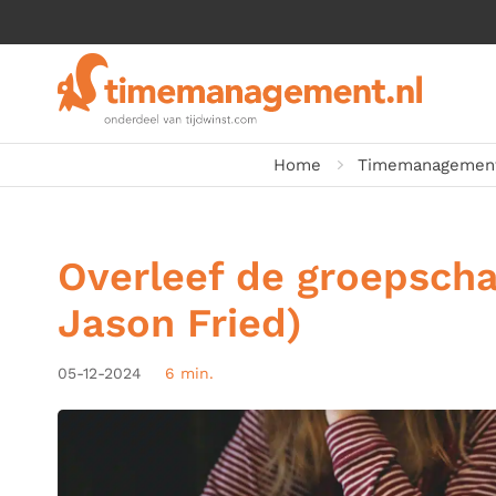
Home
Timemanagement
Overleef de groepscha
Jason Fried)
05-12-2024
6 min.