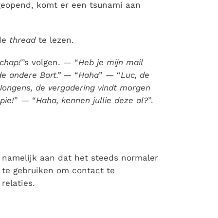
geopend, komt er een tsunami aan
 de
thread
te lezen.
chap!
’’s volgen. — “
Heb je mijn mail
de andere Bart.”
— “
Haha
” — “
Luc, de
Jongens, de vergadering vindt morgen
pie!
” — “
Haha, kennen jullie deze al?
”.
namelijk aan dat het steeds normaler
te gebruiken om contact te
relaties.