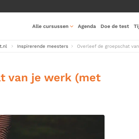
Alle cursussen
Agenda
Doe de test
Ti
.nl
Inspirerende meesters
Overleef de groepschat van
t van je werk (met