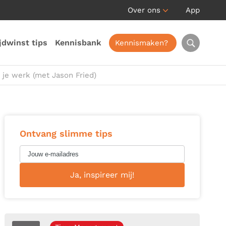
Over ons
App
jdwinst tips
Kennisbank
Kennismaken?
 je werk (met Jason Fried)
Ontvang slimme tips