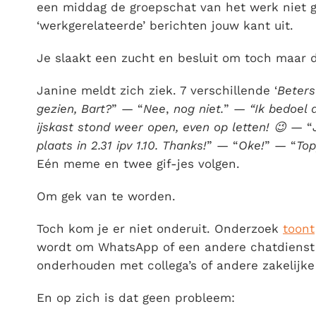
een middag de groepschat van het werk niet 
‘werkgerelateerde’ berichten jouw kant uit.
Je slaakt een zucht en besluit om toch maar
Janine meldt zich ziek. 7 verschillende ‘
Beters
gezien, Bart?
” — “
Nee
,
nog niet.
” —
“Ik bedoel 
ijskast stond weer open, even op letten! 😉
— “
plaats in 2.31 ipv 1.10. Thanks!
” — “
Oke!
” — “
Top
Eén meme en twee gif-jes volgen.
Om gek van te worden.
Toch kom je er niet onderuit. Onderzoek
toont
wordt om WhatsApp of een andere chatdienst 
onderhouden met collega’s of andere zakelijke 
En op zich is dat geen probleem: