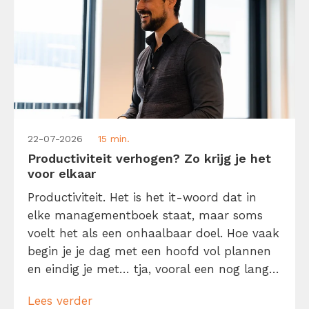
22-07-2026
15 min.
Productiviteit verhogen? Zo krijg je het
voor elkaar
Productiviteit. Het is het it-woord dat in
elke managementboek staat, maar soms
voelt het als een onhaalbaar doel. Hoe vaak
begin je je dag met een hoofd vol plannen
en eindig je met… tja, vooral een nog langer
to-dolijstje? Geen zorgen, je bent niet de
Lees verder
enige. We willen allemaal meer gedaan