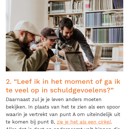
2. “Leef ik in het moment of ga ik
te veel op in schuldgevoelens?”
Daarnaast zul je je leven anders moeten
bekijken. In plaats van het te zien als een spoor
waarin je vertrekt van punt A om uiteindelijk uit
te komen bij punt B,
zie je het als een
cirkel
.