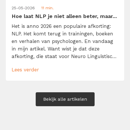
25-05-2026
11 min.
Hoe laat NLP je niet alleen beter, maar...
Het is anno 2026 een populaire afkorting:
NLP. Het komt terug in trainingen, boeken
en verhalen van psychologen. En vandaag
in mijn artikel. Want wist je dat deze
afkorting, die staat voor Neuro Linguïstisch
Programmeren, voor elke kenniswerker van
Lees verder
belang kan zijn? NLP belooft namelijk je
gedachten, taal en gedrag beter te
begrijpen én te sturen. Met als voordeel: je
[…]
Bekijk alle artikelen