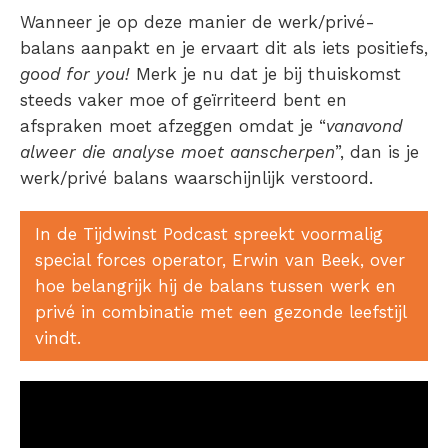
Wanneer je op deze manier de werk/privé-
balans aanpakt en je ervaart dit als iets positiefs,
good for you!
Merk je nu dat je bij thuiskomst
steeds vaker moe of geïrriteerd bent en
afspraken moet afzeggen omdat je “
vanavond
alweer die analyse moet aanscherpen
”, dan is je
werk/privé balans waarschijnlijk verstoord.
In de Tijdwinst Podcast spreekt voormalig
special forces operator, Erwin van Beek, over
hoe belangrijk hij de balans tussen werk en
privé in combinatie met een gezonde leefstijl
vindt.