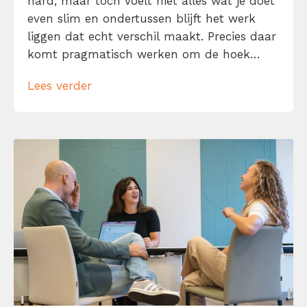
hard, maar toch voelt niet alles wat je doet
even slim en ondertussen blijft het werk
liggen dat echt verschil maakt. Precies daar
komt pragmatisch werken om de hoek
kijken. Pragmatisch werken betekent niet
Lees verder
dat je zo snel mogelijk van a naar b wilt en
daarbij maar wat doet. Het […]