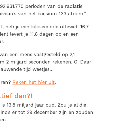
.192.631.770 perioden van de radiatie
niveau’s van het caesium 133 atoom.”
, heb je een kiloseconde oftewel: 16,7
n) levert je 11,6 dagen op en een
r.
van een mens vastgesteld op 2,1
im 2 miljard seconden rekenen. O! Daar
enauwende tijd weetjes…
ieren?
Reken het hier uit
.
tief dan?!
s 13,8 miljard jaar oud. Zou je al die
dino’s er tot 29 december zijn en zouden
en.