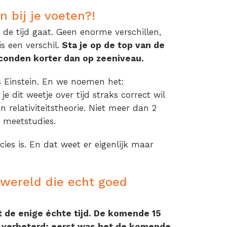
an bij je voeten?!
 de tijd gaat. Geen enorme verschillen,
 een verschil.
Sta je op de top van de
conden korter dan op zeeniveau.
s Einstein. En we noemen het:
je dit weetje over tijd straks correct wil
n relativiteitstheorie. Niet meer dan 2
s meetstudies.
ecies is. En dat weet er eigenlijk maar
 wereld die echt goed
t de enige échte tijd. De komende 15
ijk verbeterd; eerst was het de komende