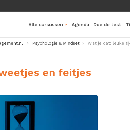
Alle cursussen
Agenda
Doe de test
T
gement.nl
Psychologie & Mindset
Wist je dat: leuke ti
 weetjes en feitjes