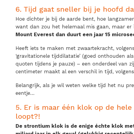
6. Tijd gaat sneller bij je hoofd d
Hoe dichter je bij de aarde bent, hoe langzamer
want dan zou het helemaal mis gaan, maar er is
Mount Everest dan duurt een jaar 15 microse
Heeft iets te maken met zwaartekracht, volgen
‘gravitationele tijddilatatie’ (goed onthouden als 
quoten tijdens je pauze) – een onderdeel van zij
centimeter maakt al een verschil in tijd, volgen
Belangrijk, als je wil weten welke tijd het nu pr
eentje…
5. Er is maar één klok op de hele
loopt?!
De strontium klok is de enige échte klok me
miljard jaar in elk geval (gelukkig recentel