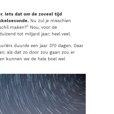
r. Iets dat om de zoveel tijd
kkelseconde.
Nu zul je misschien
schil maken?” Nou, voor de
izend tot miljard jaar; heel veel.
auriërs duurde een jaar 370 dagen. Daar
an; als dat zo door zou gaan zou er
 en kunnen we de hele boel wel