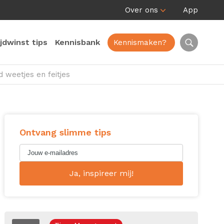
Over ons
App
ijdwinst tips
Kennisbank
Kennismaken?
jd weetjes en feitjes
Ontvang slimme tips