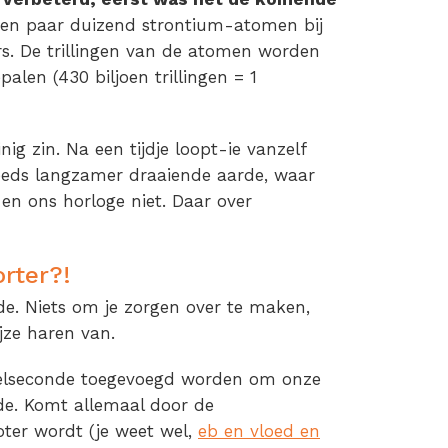
 een paar duizend strontium-atomen bij
s. De trillingen van de atomen worden
alen (430 biljoen trillingen = 1
ig zin. Na een tijdje loopt-ie vanzelf
teeds langzamer draaiende aarde, waar
en ons horloge niet. Daar over
orter?!
e. Niets om je zorgen over te maken,
jze haren van.
kkelseconde toegevoegd worden om onze
de. Komt allemaal door de
ter wordt (je weet wel,
eb en vloed en