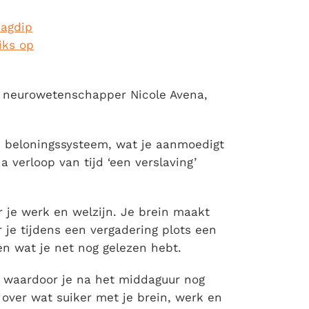
dagdip
iks op
ns neurowetenschapper Nicole Avena,
en beloningssysteem, wat je aanmoedigt
 verloop van tijd ‘een verslaving’
r je werk en welzijn. Je brein maakt
r je tijdens een vergadering plots een
en wat je net nog gelezen hebt.
 waardoor je na het middaguur nog
 over wat suiker met je brein, werk en