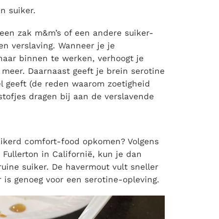
n suiker.
ar een zak m&m’s of een andere suiker-
en verslaving. Wanneer je je
naar binnen te werken, verhoogt je
meer. Daarnaast geeft je brein serotine
l geeft (de reden waarom zoetigheid
tofjes dragen bij aan de verslavende
suikerd comfort-food opkomen? Volgens
Fullerton in Californië, kun je dan
uine suiker. De havermout vult sneller
r is genoeg voor een serotine-opleving.