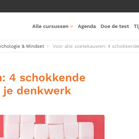
Alle cursussen
Agenda
Doe de test
Ti
ychologie & Mindset
Voor alle zoetekauwen: 4 schokkende
n: 4 schokkende
p je denkwerk