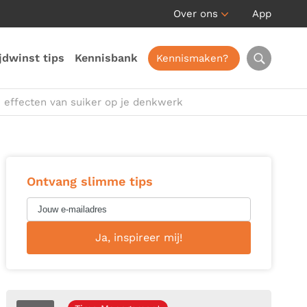
Over ons
App
jdwinst tips
Kennisbank
Kennismaken?
 effecten van suiker op je denkwerk
Ontvang slimme tips