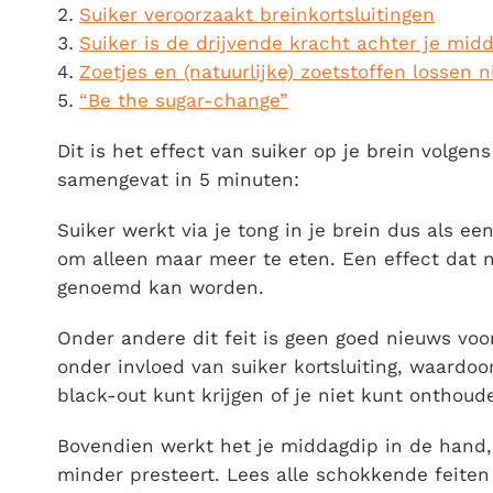
Suiker veroorzaakt breinkortsluitingen
Suiker is de drijvende kracht achter je mid
Zoetjes en (natuurlijke) zoetstoffen lossen n
“Be the sugar-change”
Dit is het effect van suiker op je brein volge
samengevat in 5 minuten:
Suiker werkt via je tong in je brein dus als e
om alleen maar meer te eten. Een effect dat na
genoemd kan worden.
Onder andere dit feit is geen goed nieuws voo
onder invloed van suiker kortsluiting, waardoo
black-out kunt krijgen of je niet kunt onthoud
Bovendien werkt het je middagdip in de hand,
minder presteert. Lees alle schokkende feiten