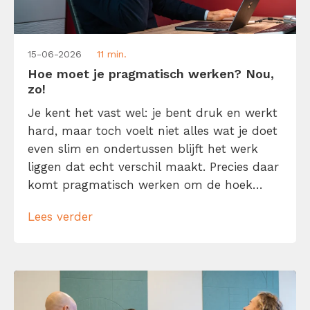
15-06-2026
11 min.
Hoe moet je pragmatisch werken? Nou,
zo!
Je kent het vast wel: je bent druk en werkt
hard, maar toch voelt niet alles wat je doet
even slim en ondertussen blijft het werk
liggen dat echt verschil maakt. Precies daar
komt pragmatisch werken om de hoek
kijken. Pragmatisch werken betekent niet
Lees verder
dat je zo snel mogelijk van a naar b wilt en
daarbij maar wat doet. Het […]