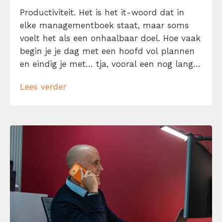
Productiviteit. Het is het it-woord dat in
elke managementboek staat, maar soms
voelt het als een onhaalbaar doel. Hoe vaak
begin je je dag met een hoofd vol plannen
en eindig je met… tja, vooral een nog langer
to-dolijstje? Geen zorgen, je bent niet de
Lees verder
enige. We willen allemaal meer gedaan
krijgen in minder tijd. Laat me je daarom
helpen […]