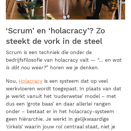
‘Scrum’ en ‘holacracy’? Zo
steekt de vork in de steel
Scrum is een techniek die onder de
bedrijfsfilosofie van holacracy valt — “…
en wat
is dát nou weer?
” horen we je denken.
Nou,
Holacracy
is een systeem dat op veel
werkvloeren wordt toegepast. In plaats van dat
je werkt vanuit het ‘ouderwetse’ model – met
dus een ‘grote baas’ en daar allerlei rangen
onder – bestaat er in het holacracy-systeem
geen hiërarchie. Je werkt in gelijkwaardige
‘cirkels’ waarin jouw
rol
centraal staat, niet je