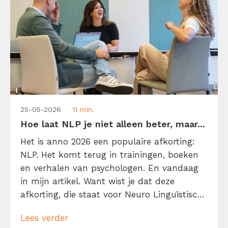
25-05-2026
11 min.
Hoe laat NLP je niet alleen beter, maar...
Het is anno 2026 een populaire afkorting:
NLP. Het komt terug in trainingen, boeken
en verhalen van psychologen. En vandaag
in mijn artikel. Want wist je dat deze
afkorting, die staat voor Neuro Linguïstisch
Programmeren, voor elke kenniswerker van
Lees verder
belang kan zijn? NLP belooft namelijk je