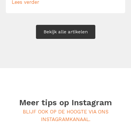
Lees verder
belang kan zijn? NLP belooft namelijk je
gedachten, taal en gedrag beter te
begrijpen én te sturen. Met als voordeel: je
[…]
Bekijk alle artikelen
Meer tips op
Instagram
BLIJF OOK OP DE HOOGTE VIA ONS
INSTAGRAMKANAAL.