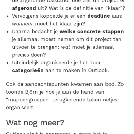
de afgeronde toestand: hoe ziet dit project er
afgerond
uit? Wat is de definitie van “klaar”?
Vervolgens koppelde je er een
deadline
aan:
wanneer
moet het klaar zijn?
Daarna bedacht je
welke concrete stappen
je allemaal moest nemen om dit project ten
uitvoer te brengen:
wat
moet je allemaal
precies doen?
Uiteindelijk organiseerde je het door
categorieën
aan te maken in Outlook.
Ook de aandachtspunten kwamen aan bod. Zo
toonde Björn je hoe je aan de hand van
“mappengroepen” terugkerende taken netjes
organiseert.
Wat nog meer?
Outlook stelt je daarnaast in staat het te