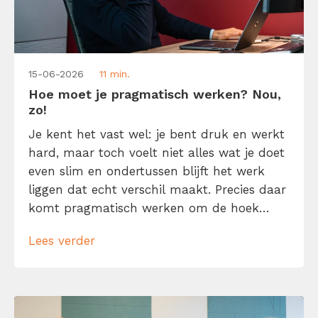
15-06-2026
11 min.
Hoe moet je pragmatisch werken? Nou,
zo!
Je kent het vast wel: je bent druk en werkt
hard, maar toch voelt niet alles wat je doet
even slim en ondertussen blijft het werk
liggen dat echt verschil maakt. Precies daar
komt pragmatisch werken om de hoek
kijken. Pragmatisch werken betekent niet
Lees verder
dat je zo snel mogelijk van a naar b wilt en
daarbij maar wat doet. Het […]