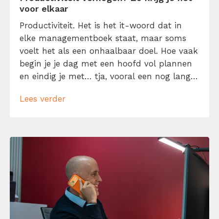
voor elkaar
Productiviteit. Het is het it-woord dat in
elke managementboek staat, maar soms
voelt het als een onhaalbaar doel. Hoe vaak
begin je je dag met een hoofd vol plannen
en eindig je met… tja, vooral een nog langer
to-dolijstje? Geen zorgen, je bent niet de
Lees verder
enige. We willen allemaal meer gedaan
krijgen in minder tijd. Laat me je daarom
helpen […]