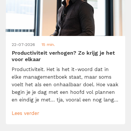
22-07-2026
15 min.
Productiviteit verhogen? Zo krijg je het
voor elkaar
Productiviteit. Het is het it-woord dat in
elke managementboek staat, maar soms
voelt het als een onhaalbaar doel. Hoe vaak
begin je je dag met een hoofd vol plannen
en eindig je met… tja, vooral een nog langer
to-dolijstje? Geen zorgen, je bent niet de
Lees verder
enige. We willen allemaal meer gedaan
krijgen in minder tijd. Laat me je daarom
helpen […]