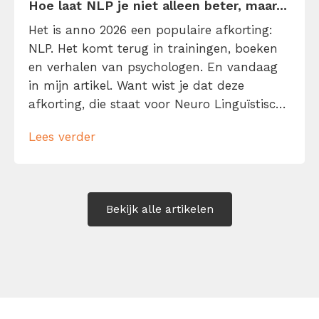
Hoe laat NLP je niet alleen beter, maar...
Het is anno 2026 een populaire afkorting:
NLP. Het komt terug in trainingen, boeken
en verhalen van psychologen. En vandaag
in mijn artikel. Want wist je dat deze
afkorting, die staat voor Neuro Linguïstisch
Programmeren, voor elke kenniswerker van
Lees verder
belang kan zijn? NLP belooft namelijk je
gedachten, taal en gedrag beter te
begrijpen én te sturen. Met als voordeel: je
[…]
Bekijk alle artikelen