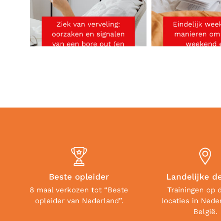
Beste opleider
Landelijke d
8 maal verkozen tot “Beste
Trainingen op 
opleider van Nederland”.
locaties in Nede
België.