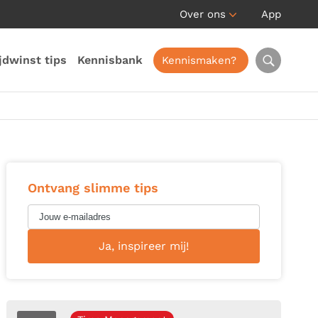
Over ons
App
jdwinst tips
Kennisbank
Kennismaken?
Ontvang slimme tips