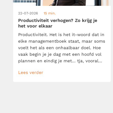
22-07-2026
15 min.
Productiviteit verhogen? Zo krijg je
het voor elkaar
Productiviteit. Het is het it-woord dat in
elke managementboek staat, maar soms
voelt het als een onhaalbaar doel. Hoe
vaak begin je je dag met een hoofd vol
plannen en eindig je met… tja, vooral
een nog langer to-dolijstje? Geen
Lees verder
zorgen, je bent niet de enige. We willen
allemaal meer gedaan krijgen in minder
tijd. Laat me je daarom helpen […]