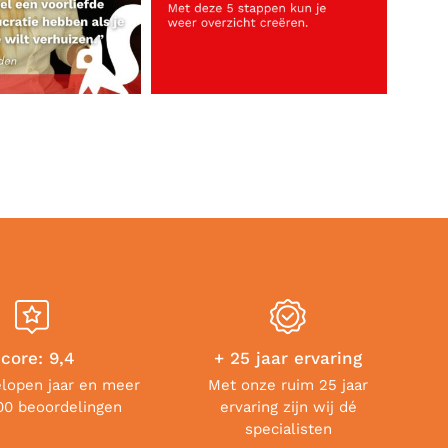
core: 9,4
+ 25 jaar ervaring
elopen jaar en meer
Met onze ruim 25 jaar
00 beoordelingen
ervaring zijn wij dé
specialisten