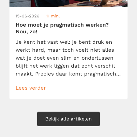
15-06-2026
11 min.
Hoe moet je pragmatisch werken?
Nou, zo!
Je kent het vast wel: je bent druk en
werkt hard, maar toch voelt niet alles
wat je doet even slim en ondertussen
blijft het werk liggen dat echt verschil
maakt. Precies daar komt pragmatisch
werken om de hoek kijken. Pragmatisch
Lees verder
werken betekent niet dat je zo snel
mogelijk van a naar b wilt en daarbij
maar wat doet. Het […]
Bekijk alle artikelen