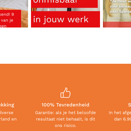
ekking
100% Tevredenheid
S
diverse
Garantie: als je het beloofde
In het afg
rland en
resultaat niet behaalt, is dit
dan 6.9
ons risico.