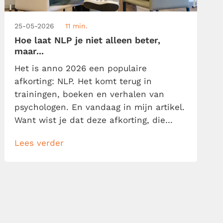
25-05-2026
11 min.
Hoe laat NLP je niet alleen beter,
maar...
Het is anno 2026 een populaire
afkorting: NLP. Het komt terug in
trainingen, boeken en verhalen van
psychologen. En vandaag in mijn artikel.
Want wist je dat deze afkorting, die
staat voor Neuro Linguïstisch
Lees verder
Programmeren, voor elke kenniswerker
van belang kan zijn? NLP belooft
namelijk je gedachten, taal en gedrag
beter te begrijpen én te sturen. Met als
voordeel: je […]