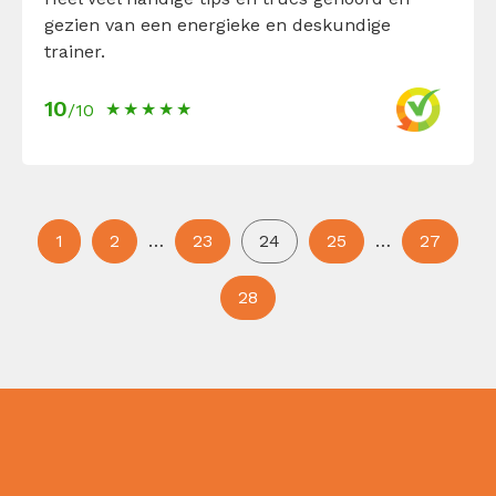
gezien van een energieke en deskundige
trainer.
10
/10
1
2
…
23
24
25
…
27
28