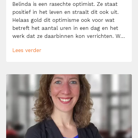
Belinda is een rasechte optimist. Ze staat
positief in het leven en straalt dit ook uit.
Helaas gold dit optimisme ook voor wat
betreft het aantal uren in een dag en het
werk dat ze daarbinnen kon verrichten. Wij
hebben haar gelukkig van dit hardnekkige
Lees verder
probleem af kunnen helpen. Omdat ze hier
zo enthousiast en bedreven in werd, besloot
ze […]