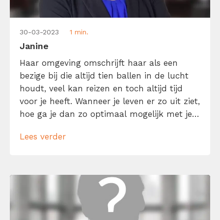
30-03-2023
1 min.
Janine
Haar omgeving omschrijft haar als een
bezige bij die altijd tien ballen in de lucht
houdt, veel kan reizen en toch altijd tijd
voor je heeft. Wanneer je leven er zo uit ziet,
hoe ga je dan zo optimaal mogelijk met je
tijd om? Haar geheim is om alles uit je tijd
Lees verder
te halen door de juiste balans te hebben
[…]