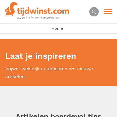
Home
Laat je inspireren
Vrijwel wekelijks publiceren we nieuwe
artikelen
Artikelen boordevol tips