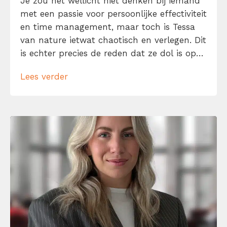
Je zou het wellicht niet denken bij iemand
met een passie voor persoonlijke effectiviteit
en time management, maar toch is Tessa
van nature ietwat chaotisch en verlegen. Dit
is echter precies de reden dat ze dol is op
to-do-lijstjes, planningen en persoonlijke
Lees verder
ontwikkeling. Als iets moeilijk of spannend
lijkt, is dat voor haar een reden om het juist
te doen. […]