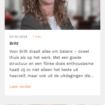
03-10-2024
1 min.
Britt
Voor Britt draait alles om balans – zowel
thuis als op het werk. Met een goede
structuur en een flinke dosis enthousiasme
haalt zij zo niet alleen het beste uit
haarzelf, maar ook uit de uitdagingen die
op haar pad komen. Dat maakt haar werk
Lees verder
als office- en accountmanager niet alleen
iets wat ze doet, maar iets waar ze écht […]