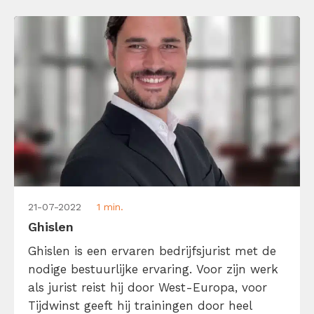
en is daar zelf ook echt heel goed in. Zo zijn
onze timemanagement trainers zelf super
georganiseerd en hebben onze […]
21-07-2022
1 min.
Ghislen
Ghislen is een ervaren bedrijfsjurist met de
nodige bestuurlijke ervaring. Voor zijn werk
als jurist reist hij door West-Europa, voor
Tijdwinst geeft hij trainingen door heel