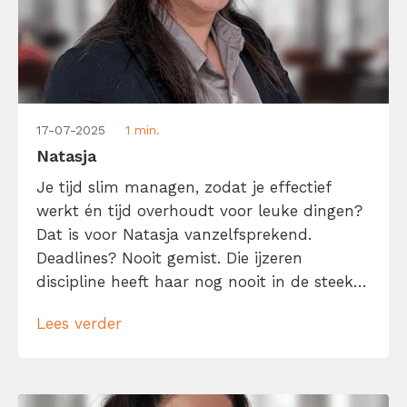
17-07-2025
1 min.
Natasja
Je tijd slim managen, zodat je effectief
werkt én tijd overhoudt voor leuke dingen?
Dat is voor Natasja vanzelfsprekend.
Deadlines? Nooit gemist. Die ijzeren
discipline heeft haar nog nooit in de steek
gelaten, en precies daardoor blijft er elke
Lees verder
dag ruimte over voor wat ze écht leuk
vindt: lezen, dansen, reizen en schrijven
(want ja, content maken is leuk, maar […]