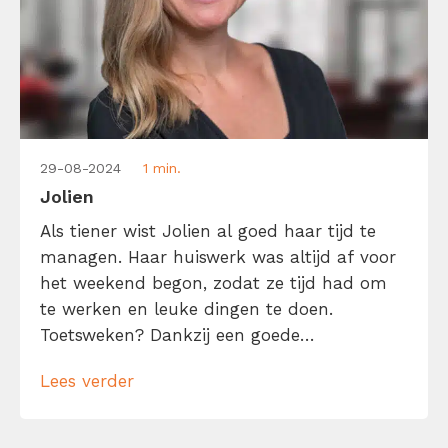
29-08-2024
1 min.
Jolien
Als tiener wist Jolien al goed haar tijd te
managen. Haar huiswerk was altijd af voor
het weekend begon, zodat ze tijd had om
te werken en leuke dingen te doen.
Toetsweken? Dankzij een goede
leerplanning had ze alles onder controle.
Lees verder
Die ijzersterke discipline, liefde voor
structuur en realistische to-dolijstjes zorgen
ervoor dat Jolien ook in haar werk als