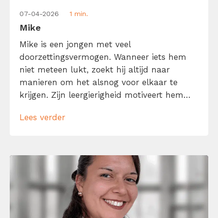
07-04-2026
1 min.
Mike
Mike is een jongen met veel
doorzettingsvermogen. Wanneer iets hem
niet meteen lukt, zoekt hij altijd naar
manieren om het alsnog voor elkaar te
krijgen. Zijn leergierigheid motiveert hem
om het beste uit zichzelf te halen. Wat mij
Lees verder
drijft? Content maken die iets losmaakt, die
inspireert, aanzet tot actie of zorgt voor
herkenning. Met oog voor detail, timing en
beeld; […]