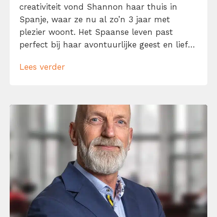
creativiteit vond Shannon haar thuis in
Spanje, waar ze nu al zo’n 3 jaar met
plezier woont. Het Spaanse leven past
perfect bij haar avontuurlijke geest en liefde
voor nieuwe ervaringen. Haar
Lees verder
nieuwsgierigheid en enthousiasme om te
blijven leren en groeien komen dagelijks van
pas in haar werk als social media manager.
Shannon […]