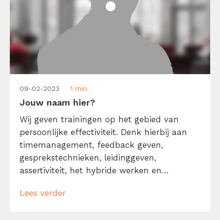
09-02-2023
1 min.
Jouw naam hier?
Wij geven trainingen op het gebied van
persoonlijke effectiviteit. Denk hierbij aan
timemanagement, feedback geven,
gesprekstechnieken, leidinggeven,
assertiviteit, het hybride werken en
snellezen. Ons motto daarbij is: één dag,
Lees verder
praktisch en gegeven door echte experts.
Elke trainer heeft zijn/haar eigen expertise