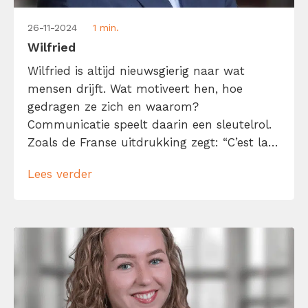
26-11-2024
1 min.
Wilfried
Wilfried is altijd nieuwsgierig naar wat
mensen drijft. Wat motiveert hen, hoe
gedragen ze zich en waarom?
Communicatie speelt daarin een sleutelrol.
Zoals de Franse uitdrukking zegt: “C’est la
ton qui fait la musique.” De manier waarop
Lees verder
een boodschap wordt gebracht, maakt het
verschil. Met meer dan 25 jaar ervaring in
sales weet Wilfried hoe belangrijk het is om
effectief […]