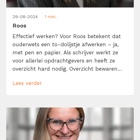
29-08-2024
1 min.
Roos
Effectief werken? Voor Roos betekent dat
ouderwets een to-dolijstje afwerken – ja,
met pen en papier. Als schrijver werkt ze
voor allerlei opdrachtgevers en heeft ze
overzicht hard nodig. Overzicht bewaren
lukt haar goed, maar begint ze aan een
Lees verder
artikel dan zit ze vaak in zo’n goede flow
dat ze véél te lang doorgaat. Wat begon als
een geplande sessie […]