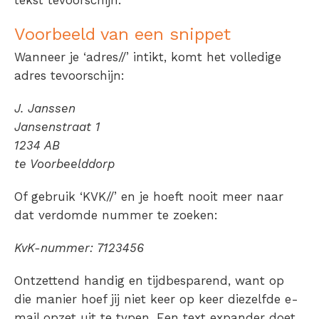
tekst tevoorschijn.
Voorbeeld van een snippet
Wanneer je ‘adres//’ intikt, komt het volledige
adres tevoorschijn:
J. Janssen
Jansenstraat 1
1234 AB
te Voorbeelddorp
Of gebruik ‘KVK//’ en je hoeft nooit meer naar
dat verdomde nummer te zoeken:
KvK-nummer: 7123456
Ontzettend handig en tijdbesparend, want op
die manier hoef jij niet keer op keer diezelfde e-
mail opzet uit te typen. Een
text expander
doet