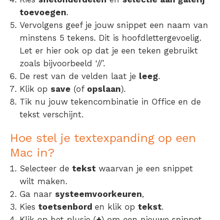
toevoegen
.
Vervolgens geef je jouw snippet een naam van
minstens 5 tekens. Dit is hoofdlettergevoelig.
Let er hier ook op dat je een teken gebruikt
zoals bijvoorbeeld ‘//’.
De rest van de velden laat je
leeg
.
Klik op
save
(of
opslaan
).
Tik nu jouw tekencombinatie in Office en de
tekst verschijnt.
Hoe stel je textexpanding op een
Mac in?
Selecteer de
tekst
waarvan je een snippet
wilt maken.
Ga naar
systeemvoorkeuren
,
Kies
toetsenbord
en klik op
tekst
.
Klik op het plusje (
+
) om een nieuwe snippet