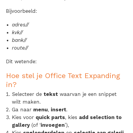
Bijvoorbeeld:
adres//
kvk//
bank//
route//
Dit wetende:
Hoe stel je Office Text Expanding
in?
Selecteer de
tekst
waarvan je een snippet
wilt maken.
Ga naar
menu
,
insert
.
Kies voor
quick parts
, kies
add selection to
gallery
(of ‘
invoegen
’),
Kies
snelonderdelen
en
selectie aan galerij