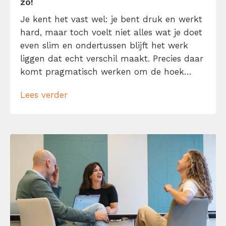
zo!
Je kent het vast wel: je bent druk en werkt
hard, maar toch voelt niet alles wat je doet
even slim en ondertussen blijft het werk
liggen dat echt verschil maakt. Precies daar
komt pragmatisch werken om de hoek
kijken. Pragmatisch werken betekent niet
Lees verder
dat je zo snel mogelijk van a naar b wilt en
daarbij maar wat doet. Het […]