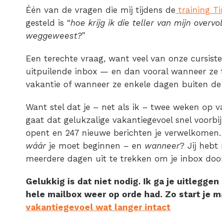
Één van de vragen die mij tijdens de
training 
gesteld is “
hoe krijg ik die teller van mijn overvo
weggeweest?
”
Een terechte vraag, want veel van onze cursist
uitpuilende inbox — en dan vooral wanneer z
vakantie of wanneer ze enkele dagen buiten de 
Want stel dat je – net als ik – twee weken op
gaat dat gelukzalige vakantiegevoel snel voorbij
opent en 247 nieuwe berichten je verwelkomen. Bi
wáár
je moet beginnen – en
wanneer
? Jij hebt
meerdere dagen uit te trekken om je inbox door
Gelukkig is dat niet nodig. Ik ga je uitleggen 
hele mailbox weer op orde had. Zo start je 
vakantiegevoel wat langer intact