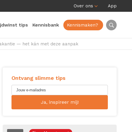
Over ons
App
ijdwinst tips
Kennisbank
Kennismaken?
 vakantie — het kán met deze aanpak
Ontvang slimme tips