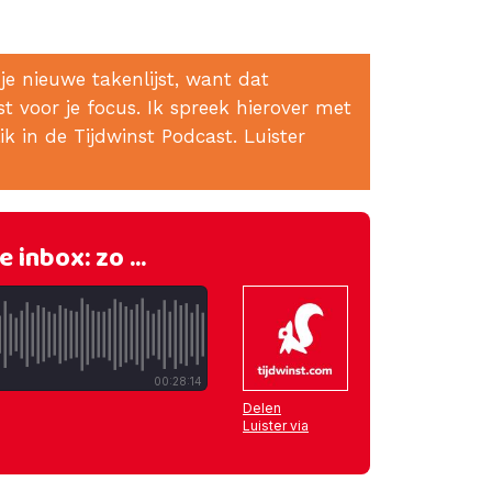
je nieuwe takenlijst, want dat
t voor je focus. Ik spreek hierover met
 in de Tijdwinst Podcast. Luister