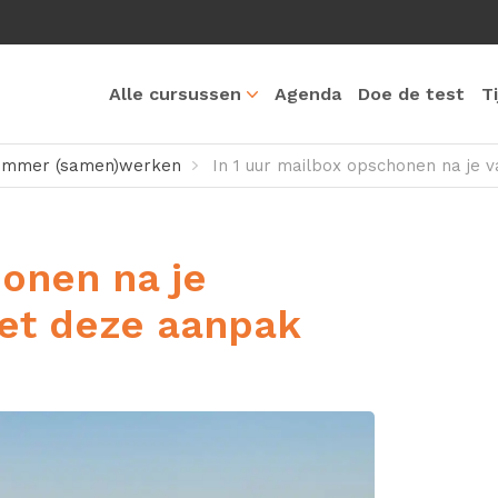
Alle cursussen
Agenda
Doe de test
T
limmer (samen)werken
In 1 uur mailbox opschonen na je
honen na je
et deze aanpak