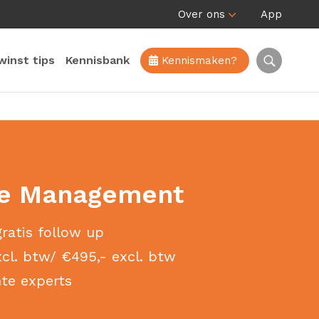
Over ons
App
winst tips
Kennisbank
Kennismaken?
me Management
ratis follow up
cl. btw/ €495,- excl. btw
te experts