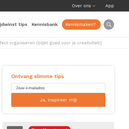
Over ons
App
ijdwinst tips
Kennisbank
Kennismaken?
ect organiseren (blijkt goed voor je creativiteit!)
Ontvang slimme tips