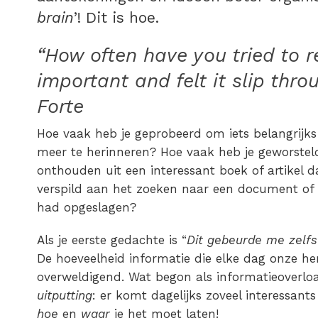
brain
’! Dit is hoe.
“How often have you tried to
important and felt it slip thr
Forte
Hoe vaak heb je geprobeerd om iets belangrijk
meer te herinneren? Hoe vaak heb je geworsteld
onthouden uit een interessant boek of artikel da
verspild aan het zoeken naar een document of n
had opgeslagen?
Als je eerste gedachte is “
Dit gebeurde me zelfs
De hoeveelheid informatie die elke dag onze he
overweldigend. Wat begon als informatieoverloa
uitputting
: er komt dagelijks zoveel interessant
hoe
en
waar
je het moet laten!