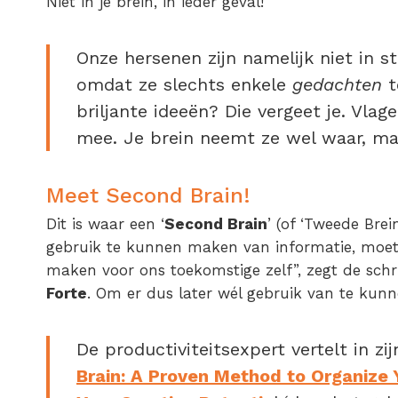
Niet in je brein, in ieder geval!
Onze hersenen zijn namelijk niet in s
omdat ze slechts enkele
gedachten
t
briljante ideeën? Die vergeet je. Vlag
mee. Je brein neemt ze wel waar, maa
Meet Second Brain!
Dit is waar een ‘
Second Brain
’ (of ‘Tweede Bre
gebruik te kunnen maken van informatie, moet
maken voor ons toekomstige zelf”, zegt de schr
Forte
. Om er dus later wél gebruik van te kun
De productiviteitsexpert vertelt in zij
Brain: A Proven Method to Organize Y