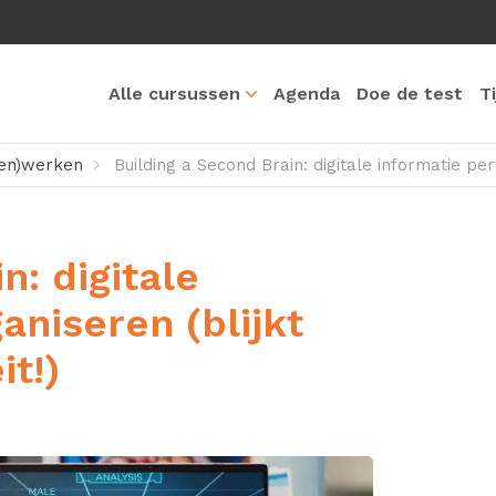
Alle cursussen
Agenda
Doe de test
T
en)werken
Building a Second Brain: digitale informatie perf
n: digitale
aniseren (blijkt
it!)