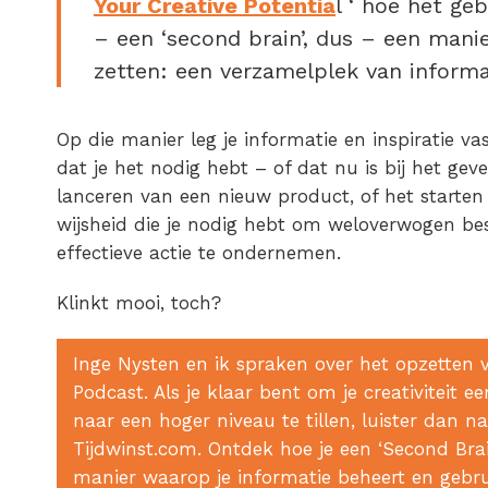
Your Creative Potentia
l ‘ hoe het ge
– een ‘second brain’, dus – een mani
zetten: een verzamelplek van informat
Op die manier leg je informatie en inspiratie va
dat je het nodig hebt – of dat nu is bij het gev
lanceren van een nieuw product, of het starten
wijsheid die je nodig hebt om weloverwogen be
effectieve actie te ondernemen.
Klinkt mooi, toch?
Inge Nysten en ik spraken over het opzetten v
Podcast. Als je klaar bent om je creativiteit e
naar een hoger niveau te tillen, luister dan n
Tijdwinst.com. Ontdek hoe je een ‘Second Br
manier waarop je informatie beheert en gebrui