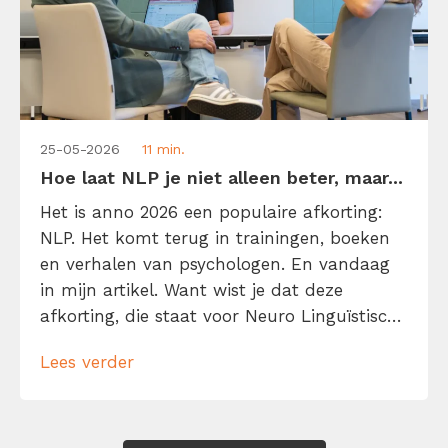
25-05-2026
11 min.
Hoe laat NLP je niet alleen beter, maar...
Het is anno 2026 een populaire afkorting:
NLP. Het komt terug in trainingen, boeken
en verhalen van psychologen. En vandaag
in mijn artikel. Want wist je dat deze
afkorting, die staat voor Neuro Linguïstisch
Programmeren, voor elke kenniswerker van
Lees verder
belang kan zijn? NLP belooft namelijk je
gedachten, taal en gedrag beter te
begrijpen én te sturen. Met als voordeel: je
[…]