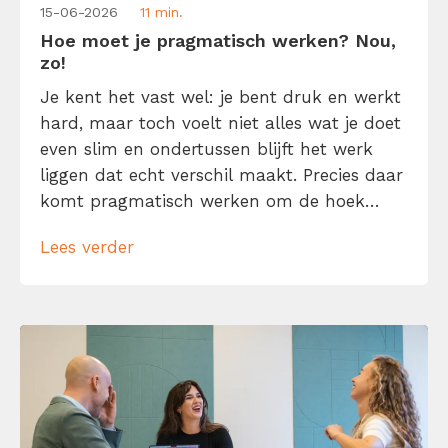
15-06-2026
11 min.
Hoe moet je pragmatisch werken? Nou,
zo!
Je kent het vast wel: je bent druk en werkt
hard, maar toch voelt niet alles wat je doet
even slim en ondertussen blijft het werk
liggen dat echt verschil maakt. Precies daar
komt pragmatisch werken om de hoek
kijken. Pragmatisch werken betekent niet
Lees verder
dat je zo snel mogelijk van a naar b wilt en
daarbij maar wat doet. Het […]