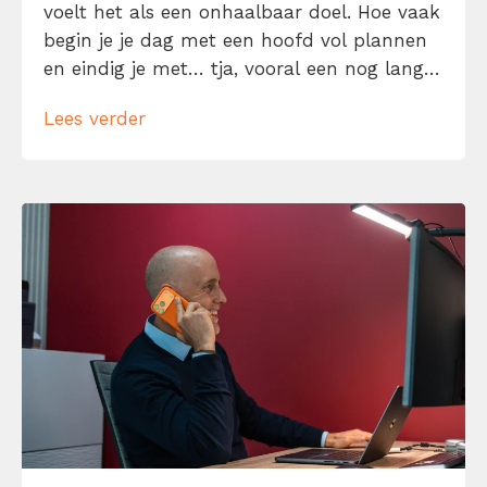
voelt het als een onhaalbaar doel. Hoe vaak
begin je je dag met een hoofd vol plannen
en eindig je met… tja, vooral een nog langer
to-dolijstje? Geen zorgen, je bent niet de
Lees verder
enige. We willen allemaal meer gedaan
krijgen in minder tijd. Laat me je daarom
helpen […]