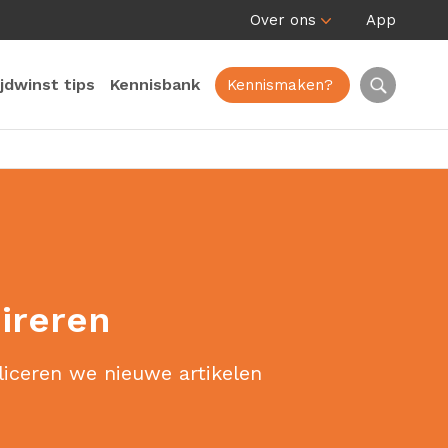
Over ons
App
ijdwinst tips
Kennisbank
Kennismaken?
pireren
liceren we nieuwe artikelen