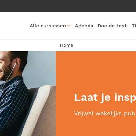
Alle cursussen
Agenda
Doe de test
T
Home
Laat je ins
Vrijwel wekelijks pub