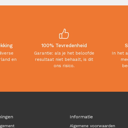
ekking
100% Tevredenheid
S
diverse
Garantie: als je het beloofde
In het 
rland en
resultaat niet behaalt, is dit
mee
ons risico.
be
ningen
Informatie
agement
Algemene voorwaarden