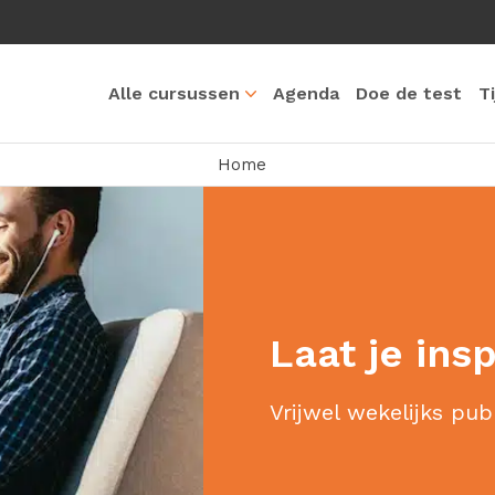
Alle cursussen
Agenda
Doe de test
T
Home
Laat je ins
Vrijwel wekelijks pub