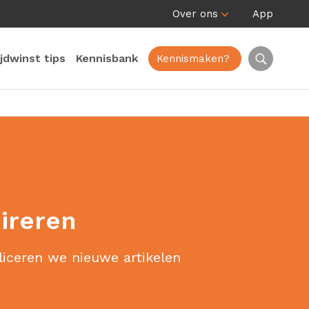
Over ons
App
ijdwinst tips
Kennisbank
Kennismaken?
pireren
liceren we nieuwe artikelen