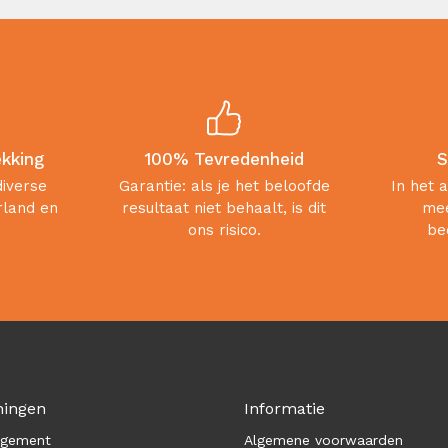
ekking
100% Tevredenheid
S
diverse
Garantie: als je het beloofde
In het 
rland en
resultaat niet behaalt, is dit
mee
ons risico.
be
ningen
Informatie
agement
Algemene voorwaarden