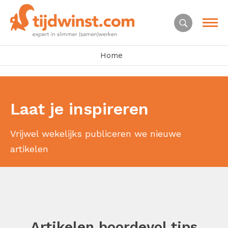
Home
Laat je inspireren
Vrijwel wekelijks publiceren we nieuwe
artikelen
Artikelen boordevol tips