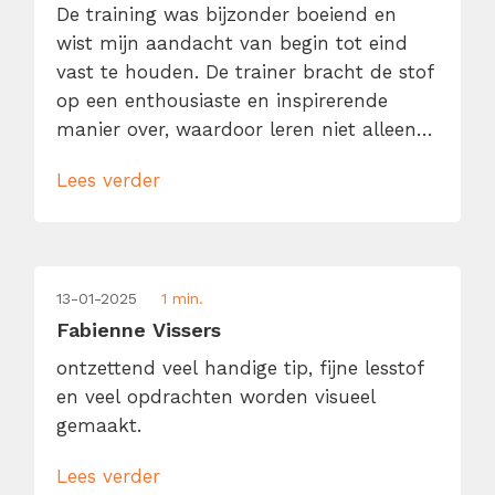
De training was bijzonder boeiend en
wist mijn aandacht van begin tot eind
vast te houden. De trainer bracht de stof
op een enthousiaste en inspirerende
manier over, waardoor leren niet alleen
effectief, maar ook erg prettig was. Wat
Lees verder
deze training extra waardevol maakte,
was de goede interactie. Er was volop
ruimte voor vragen en discussie,
waardoor de sessie dynamisch […]
13-01-2025
1 min.
Fabienne Vissers
ontzettend veel handige tip, fijne lesstof
en veel opdrachten worden visueel
gemaakt.
Lees verder