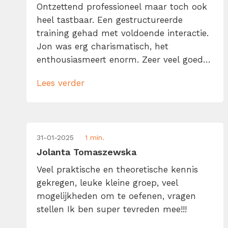
Ontzettend professioneel maar toch ook
heel tastbaar. Een gestructureerde
training gehad met voldoende interactie.
Jon was erg charismatisch, het
enthousiasmeert enorm. Zeer veel goede
lessen gekregen die ik vanaf vandaag al
Lees verder
ben gaan gebruiken. Na de training zijn
ze nog bereikbaar voor vragen en sturen
ze nog hand-outs na. Echt een aanrader
voor een ieder!
31-01-2025
1 min.
Jolanta Tomaszewska
Veel praktische en theoretische kennis
gekregen, leuke kleine groep, veel
mogelijkheden om te oefenen, vragen
stellen Ik ben super tevreden mee!!!