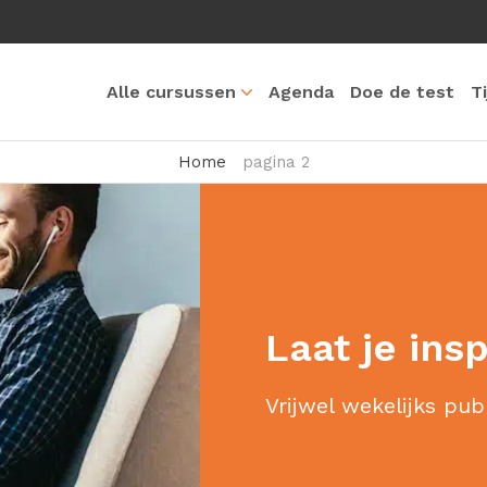
Alle cursussen
Agenda
Doe de test
T
Home
pagina 2
Laat je ins
Vrijwel wekelijks pub