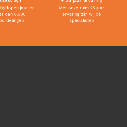
core: 9,4
+ 25 jaar ervaring
afgelopen jaar en
Met onze ruim 25 jaar
r dan 6.900
ervaring zijn wij dé
oordelingen
specialisten