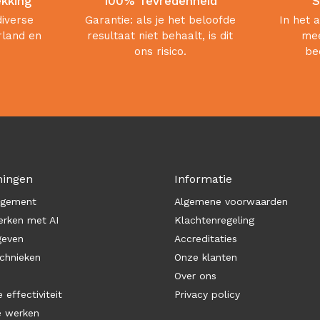
ekking
100% Tevredenheid
S
diverse
Garantie: als je het beloofde
In het 
rland en
resultaat niet behaalt, is dit
mee
ons risico.
be
ningen
Informatie
agement
Algemene voorwaarden
rken met AI
Klachtenregeling
geven
Accreditaties
chnieken
Onze klanten
Over ons
 effectiviteit
Privacy policy
e werken