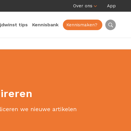
Over ons
App
ijdwinst tips
Kennisbank
Kennismaken?
pireren
liceren we nieuwe artikelen