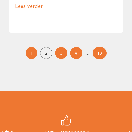
Lees verder
1
2
3
4
…
13