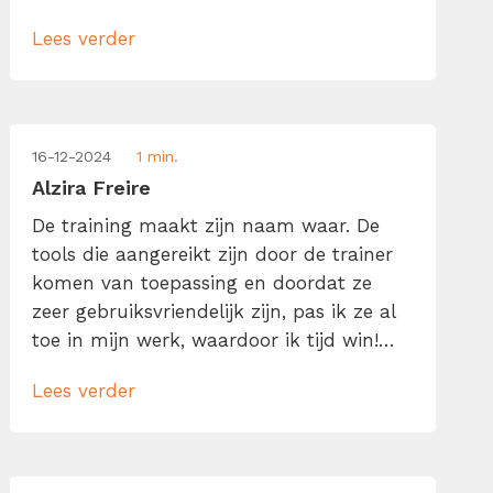
voorbijgevolgen en ik stond te popelen
Lees verder
om alle tips uit te proberen. Ik kan
oprecht zeggen dat jullie de titel van
“beste opleider van Nederland” met […]
16-12-2024
1 min.
Alzira Freire
De training maakt zijn naam waar. De
tools die aangereikt zijn door de trainer
komen van toepassing en doordat ze
zeer gebruiksvriendelijk zijn, pas ik ze al
toe in mijn werk, waardoor ik tijd win!
Zou eigenlijk voor iedereen verplicht
Lees verder
moeten worden bij de “voordeur” en niet
als het al bijna te laat is.