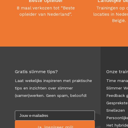
Beste opleider
Landelijke d
8 maal verkozen tot “Beste
Trainingen op 
opleider van Nederland”.
locaties in Nede
België.
Gratis slimme tips?
Onze trai
Laat wekelijks inspireren met praktische
Time man
tips en inzichten over slimmer
Slimmer We
(samen)werken. Geen spam, beloofd!
Feedback 
Gesprekste
Snellezen
Persoonlijke
Het hybrid