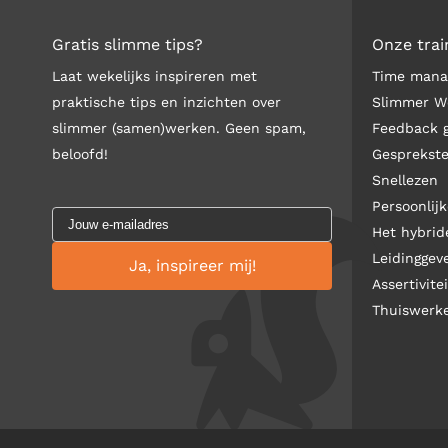
Gratis slimme tips?
Onze trai
Laat wekelijks inspireren met
Time man
praktische tips en inzichten over
Slimmer W
slimmer (samen)werken. Geen spam,
Feedback 
beloofd!
Gesprekst
Snellezen
Persoonlijk
Het hybri
Leidinggev
Assertivitei
Thuiswerk