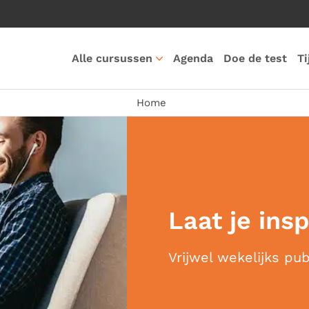
Alle cursussen
Agenda
Doe de test
Ti
Home
Laat je ins
Vrijwel wekelijks pu