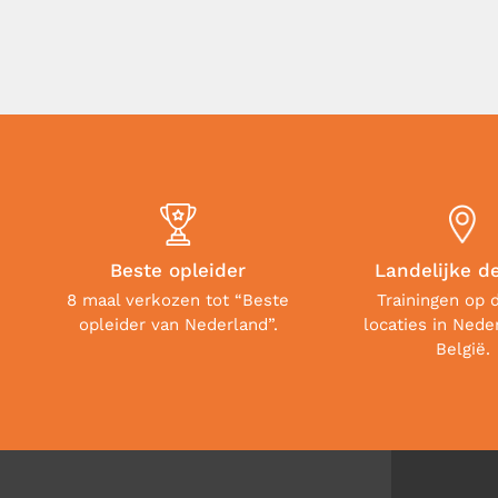
Beste opleider
Landelijke d
8 maal verkozen tot “Beste
Trainingen op 
opleider van Nederland”.
locaties in Nede
België.