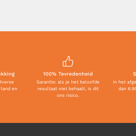
ekking
100% Tevredenheid
S
diverse
Garantie: als je het beloofde
In het afg
rland en
resultaat niet behaalt, is dit
dan 6.9
ons risico.