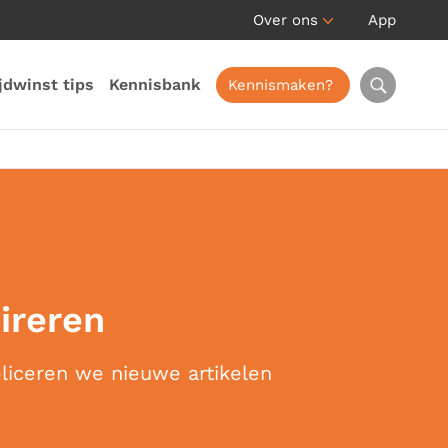
Over ons
App
jdwinst tips
Kennisbank
Kennismaken?
pireren
bliceren we nieuwe artikelen