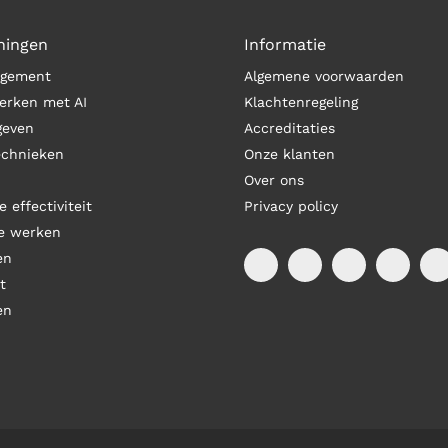
ningen
Informatie
agement
Algemene voorwaarden
erken met AI
Klachtenregeling
geven
Accreditaties
echnieken
Onze klanten
Over ons
e effectiviteit
Privacy policy
de werken
en
t
en