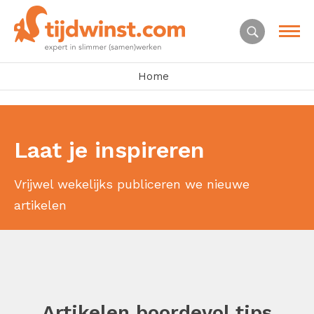
Home
Laat je inspireren
Vrijwel wekelijks publiceren we nieuwe
artikelen
Artikelen boordevol tips